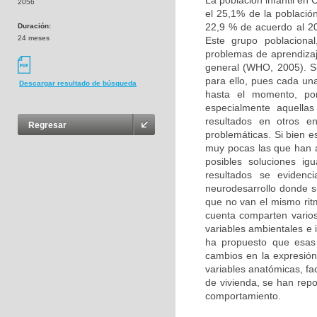
La población infantil en
2056
el 25,1% de la població
22,9 % de acuerdo al 20
Duración:
24 meses
Este grupo poblacional
problemas de aprendizaj
general (WHO, 2005). Si
para ello, pues cada un
Descargar resultado de búsqueda
hasta el momento, por
especialmente aquellas
resultados en otros e
Regresar
problemáticas. Si bien e
muy pocas las que han 
posibles soluciones ig
resultados se evidenc
neurodesarrollo donde s
que no van el mismo ritm
cuenta comparten varios 
variables ambientales e 
ha propuesto que esas
cambios en la expresión 
variables anatómicas, fa
de vivienda, se han rep
comportamiento.