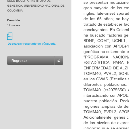
SEDE BOGOTÁ, INSTITUTO DE
se presentan mutacione
GENETICA, UNIVERSIDAD NACIONAL DE
gran mayoría de los ca
COLOMBIA.
inglés, late-onset spor
de los 65 años; no hay
Duración:
tratado de establecer fa
12 meses
concluyentes. En Colomb
ha buscado factores ge
BDNF, COMT, UCHL1, TA
Descargar resultado de búsqueda
asociación con APOEe4 
genético no solamente e
“PROGRAMA NACION
Regresar
ESTADÍSTICA PARA 
ENFERMEDAD DE ALZHEI
TOMM40, PVRL2, SORL1,
en los GWAS (Estudios d
diferentes poblaciones
TOMM40 (rs2075650) e
interactuando con APOE 
nuestra población. Rec
regiones amplias de de
TOMM40, PVRL2, APOE y 
Adicionalmente, genes 
de los niveles de expre
intrónica) que se encue