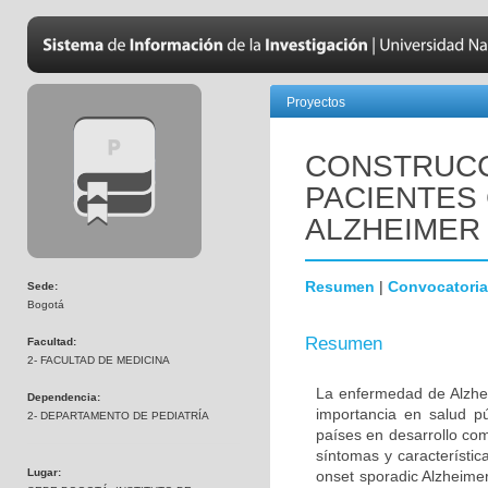
Proyectos
CONSTRUCC
PACIENTES
ALZHEIMER
Resumen
|
Convocatoria
Sede:
Bogotá
Resumen
Facultad:
2- FACULTAD DE MEDICINA
La enfermedad de Alzhei
Dependencia:
importancia en salud p
2- DEPARTAMENTO DE PEDIATRÍA
países en desarrollo co
síntomas y característic
Lugar:
onset sporadic Alzheime