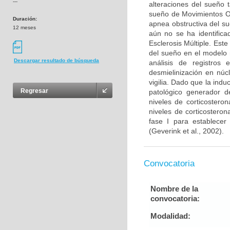
---
alteraciones del sueño 
sueño de Movimientos O
Duración:
apnea obstructiva del s
12 meses
aún no se ha identifica
Esclerosis Múltiple. Este
del sueño en el modelo 
Descargar resultado de búsqueda
análisis de registros 
desmielinización en núc
vigilia. Dado que la ind
Regresar
patológico generador de
niveles de corticostero
niveles de corticosteron
fase I para establecer
(Geverink et al., 2002).
Convocatoria
Nombre de la
convocatoria:
Modalidad: