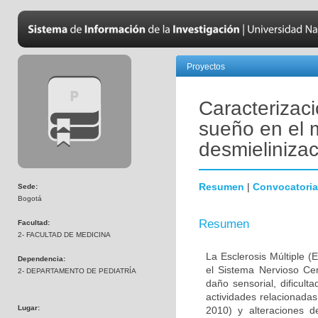
Proyectos
Caracterizaci
sueño en el 
desmielinizac
Resumen
|
Convocatoria
Sede:
Bogotá
Resumen
Facultad:
2- FACULTAD DE MEDICINA
La Esclerosis Múltiple 
Dependencia:
el Sistema Nervioso Cen
2- DEPARTAMENTO DE PEDIATRÍA
daño sensorial, dificult
actividades relacionada
Lugar:
2010) y alteraciones 