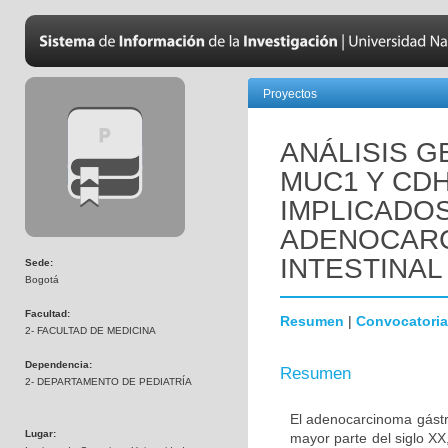
Proyectos
ANÁLISIS 
MUC1 Y CD
IMPLICADOS
ADENOCARC
INTESTINAL
Sede:
Bogotá
Facultad:
Resumen
|
Convocatoria
2- FACULTAD DE MEDICINA
Dependencia:
Resumen
2- DEPARTAMENTO DE PEDIATRÍA
El adenocarcinoma gástri
Lugar:
mayor parte del siglo X