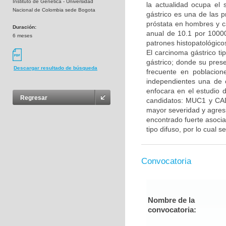
Instituto de Genetica - Universidad
la actualidad ocupa el
Nacional de Colombia sede Bogota
gástrico es una de las 
próstata en hombres y c
Duración:
anual de 10.1 por 10000
6 meses
patrones histopatológicos,
El carcinoma gástrico ti
gástrico; donde su prese
Descargar resultado de búsqueda
frecuente en poblacion
independientes una de o
enfocara en el estudio d
Regresar
candidatos: MUC1 y CA
mayor severidad y agres
encontrado fuerte asocia
tipo difuso, por lo cual s
Convocatoria
Nombre de la
convocatoria: