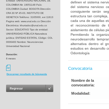
Entidad: UNIVERSIDAD NACIONAL DE
definen el sistema nervi
COLOMBIA Nit: 19051148 País:
del sistema nervioso c
COLOMBIA Ciudad: BOGOTA Dirección:
consiguiente serán se
CRA 30 Nª 45-03, INSTITUTO DE
estructura tan compleja,
GENETICA Teléfono: 3165000, ext 11613
cada una de aquellas et
Pagina web: www.unal.edu.co Dirección
el reconocimiento de t
Electrónica: khurtadoc@unal.edu.co
aislamiento de células p
Sector: EDUCATIVO Tipo de entidad:
UNIVERSIDAD PÚBLICA Naturaleza
Permitiendo la organi
jurídica: ENTIDAD ESTATAL Código: COL
neurodesarrollo tempran
0006483 Nombre: Neurociencias
alternativa dentro el 
Universidad Nacional
estudios en desarrollo c
Odontología
Duración:
6 meses
Convocatoria
Descargar resultado de búsqueda
Nombre de la
convocatoria:
Regresar
Modalidad: