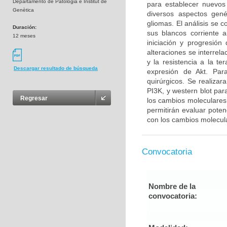
Departamento de Patologia e Institut de
para establecer nuevos
Genètica
diversos aspectos gené
gliomas. El análisis se 
Duración:
sus blancos corriente 
12 meses
iniciación y progresió
alteraciones se interrel
y la resistencia a la t
Descargar resultado de búsqueda
expresión de Akt. Para
quirúrgicos. Se realiza
PI3K, y western blot par
Regresar
los cambios moleculares 
permitirán evaluar poten
con los cambios molecul
Convocatoria
Nombre de la
convocatoria: