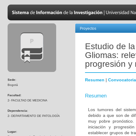
Proyectos
Estudio de l
Gliomas: rele
progresión y 
Resumen
|
Convocatoria
Sede:
Bogotá
Resumen
Facultad:
2- FACULTAD DE MEDICINA
Los tumores del sistem
Dependencia:
debido a que son de difí
2- DEPARTAMENTO DE PATOLOGÍA
muy pobre pronóstico. 
iniciación y progresió
Lugar:
establecer grupos de tra