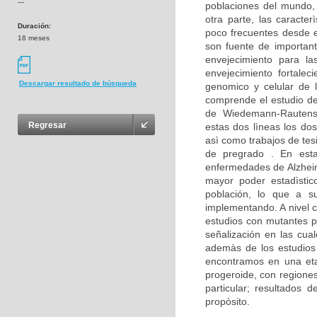
---
poblaciones del mundo,
otra parte, las caracte
Duración:
poco frecuentes desde e
18 meses
son fuente de important
envejecimiento para la
envejecimiento fortalec
Descargar resultado de búsqueda
genomico y celular de 
comprende el estudio d
de Wiedemann-Rautenst
Regresar
estas dos lìneas los dos
asì como trabajos de tes
de pregrado . En est
enfermedades de Alzheim
mayor poder estadìstico
población, lo que a su
implementando. A nivel c
estudios con mutantes p
señalización en las cua
ademàs de los estudios 
encontramos en una eta
progeroide, con regione
particular; resultados
propòsito.