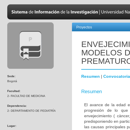
Proyectos
ENVEJECIM
MODELOS D
PREMATUR
Resumen
|
Convocatoria
Sede:
Bogotá
Resumen
Facultad:
2- FACULTAD DE MEDICINA
El avance de la edad e
Dependencia:
progresión de lo que
2- DEPARTAMENTO DE PEDIATRÍA
envejecimiento ( càncer,
predisponiendo en parti
Lugar:
las causas principales 