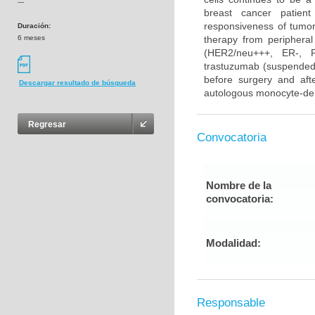
---
breast cancer patient
responsiveness of tumor 
Duración:
6 meses
therapy from periphera
(HER2/neu+++, ER-, PR
trastuzumab (suspended 
before surgery and afte
Descargar resultado de búsqueda
autologous monocyte-deri
Regresar
Convocatoria
Nombre de la
convocatoria:
Modalidad:
Responsable