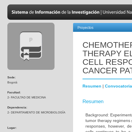
Proyectos
CHEMOTHER
THERAPY EL
CELL RESPO
CANCER PA
Sede:
Bogotá
Resumen
|
Convocatoria
Facultad:
2- FACULTAD DE MEDICINA
Resumen
Dependencia:
2- DEPARTAMENTO DE MICROBIOLOGÍA
Background: Experimental
tumor therapy regimens g
responses, however, de
Lugar:
cells continues to be 