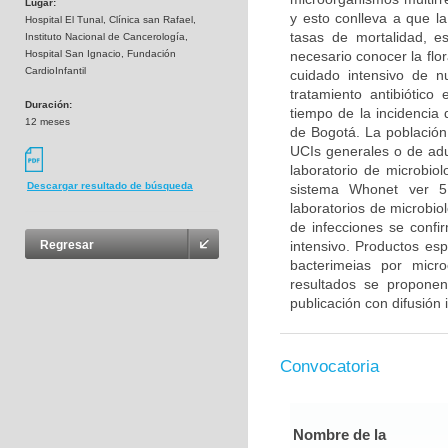
Lugar:
y esto conlleva a que la
Hospital El Tunal, Clínica san Rafael,
tasas de mortalidad, es
Instituto Nacional de Cancerología,
Hospital San Ignacio, Fundación
necesario conocer la flo
CardioInfantil
cuidado intensivo de n
tratamiento antibiótico
Duración:
tiempo de la incidencia 
12 meses
de Bogotá. La población 
UCIs generales o de adu
laboratorio de microbiol
Descargar resultado de búsqueda
sistema Whonet ver 5
laboratorios de microbiol
de infecciones se confi
intensivo. Productos esp
Regresar
bacterimeias por micr
resultados se propone
publicación con difusión 
Convocatoria
Nombre de la