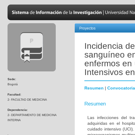
Proyectos
Incidencia de
sanguíneo en
enfermos en 
Intensivos e
Sede:
Bogotá
Resumen
|
Convocatoria
Facultad:
2- FACULTAD DE MEDICINA
Resumen
Dependencia:
2- DEPARTAMENTO DE MEDICINA
Las infecciones del tr
INTERNA
adquiridas en el hospi
cuidado intensivo (UCI)
microorganismos multirr