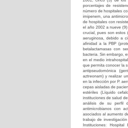
2001, cinco (5) de los
porcentajes de resiste
número de hospitales co
imipenem, una antimicro
de hospitales con resis
el año 2002 a nueve (9)
crucial, pues son estos
aeruginosa, debido a ci
afinidad a la PBP (prot
betalactamasas con se
bacteria. Sin embargo, 
en el medio intrahospital
que permita conocer la s
antipseudomónica (gent
aztreonam) y realizar un
en la infección por P. a
cepas aisladas de pacien
estériles (Líquido cefal
instituciones de salud 
análisis de su perfil
antimicrobianos con ac
asociados al aumento de
trabajo de investigació
Instituciones: Hospital