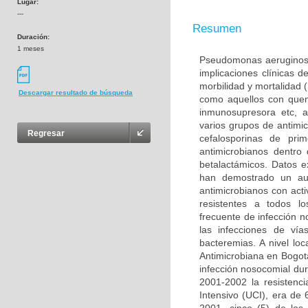
Lugar:
---
Resumen
Duración:
1 meses
Pseudomonas aeruginosa 
implicaciones clínicas 
morbilidad y mortalidad 
Descargar resultado de búsqueda
como aquellos con quem
inmunosupresora etc, a
varios grupos de antimic
Regresar
cefalosporinas de pr
antimicrobianos dentro
betalactámicos. Datos e
han demostrado un au
antimicrobianos con act
resistentes a todos l
frecuente de infección 
las infecciones de vía
bacteremias. A nivel lo
Antimicrobiana en Bogot
infección nosocomial du
2001-2002 la resistenc
Intensivo (UCI), era d