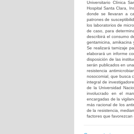
Universitario Clínica Sa
Hospital Santa Clara, I
donde se llevaran a ca
patrones de susceptibili
los laboratorios de micro
de caso, para determinar
describirá el consumo d
gentamicina, amikacina y
Se realizará tamizaje p
elaborará un informe con
disposición de las instit
serán publicados en una
resistencia antimicrobi
nosocomial, que busca co
integral de investigado
de la Universidad Naci
involucrado en el man
encargadas de la vigilanc
más racional de los ant
de la resistencia, media
factores que favorezcan 