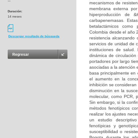
---
mecanismos de resistenc
membrana externa por 
Duración:
hiperproducción de 
14 meses
carbapenemasas. Estas
betalactámicos como p
Colombia desde el año 
Descargar resultado de búsqueda
resistencia alcanzando 
servicios de unidad de 
instituciones de salud
Regresar
dinámica de circulación
portadores por largo tie
asociadas a la atención
basa principalmente en e
el aumento en la conce
inhibición se consideran
disminución en la susce
molecular, como PCR, p
Sin embargo, si la confi
métodos fenotípicos con
realizar los ajustes nece
un estudio descriptivo
fenotípicas y genotíp
susceptibilidad o resis
Bogota durante los añ