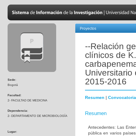
Proyectos
--Relación ge
clínicos de 
carbapenema
Universitari
2015-2016
Sede:
Bogotá
Facultad:
Resumen
|
Convocatoria
2- FACULTAD DE MEDICINA
Dependencia:
Resumen
2- DEPARTAMENTO DE MICROBIOLOGÍA
Antecedentes: Las Enter
Lugar:
pública en varios paíse