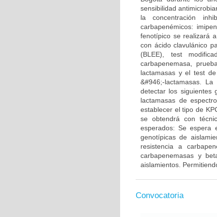
sensibilidad antimicrobi
la concentración inh
carbapenémicos: imipen
fenotípico se realizará 
con ácido clavulánico p
(BLEE), test modific
carbapenemasa, prueba 
lactamasas y el test d
&#946;-lactamasas. La 
detectar los siguiente
lactamasas de espectr
establecer el tipo de KP
se obtendrá con técni
esperados: Se espera en
genotípicas de aislami
resistencia a carbape
carbapenemasas y beta
aislamientos. Permitiendo
Convocatoria