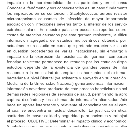
impacto en la morbimortalidad de los pacientes y en el con
Conocer el fenómeno y sus consecuencias es un paso fundamental 
los implicados en su contención. Staphylococcus aureus resiste
microorganismo causantes de infección de mayor importancia
asociación con infecciones severas tanto al interior de los serv
extrahospitalario. En nuestro país son pocos los reportes sobr
costos de atención causados por este germen resistente, la dific
información agregada de estudios multicéntricos obtenida por
actualmente un estudio en curso que pretende caracterizar los a
en cuestión procedentes de varias instituciones, sin embargo 
impacto de la expresión de resistencia del germen, comparan
fenotipo resistente permanece no resuelta por los estudios dispon
estudios depende de la existencia de grandes bases de info
responde a la necesidad de ampliar los horizontes del sistema d
bacteriana a nivel Distrital (ya existente y apoyado en su creación
Medicina de la Universidad Nacional) generando más información 
información novedosa producto de este proceso beneficiara no solo a
demás redes regionales de servicios de salud, permitiendo la apr
captura diseñados y los sistemas de información afianzados. Adic
hace un aporte interesante y relevante al conocimiento en el cam
el cual se encuentra en actual desarrollo. La justificación éti
sanitarios de mayor calidad y seguridad para pacientes y trabaja
el proceso. OBJETIVO: Determinar el impacto clínico y económico
Staphylococcus aureus resistente a meticilina en pacientes adulto