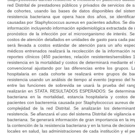
red Distrital de prestadores públicos y privados de servicios 
de cohortes, usando las bases de datos disponibles del sistema
resistencia bacteriana que opera hace dos años, se identifica
causadas por Staphylococcus aureus en pacientes adultos. Se di
información incluyendo información epidemiológica extractada de 
pronóstico de la infección por el microorganismo de interés. Se
costos de atención detallados en unidades de gasto para cada pac
será llevada a costos estándar de atención para un año espec
médicos entrenados realizará la recolección de la información r
reportes clínicos (450 pacientes, relación resistentes/sensibles 1
resistencia en la mortalidad y costos de determinará mediante el
convencional ajustando por las diferencias entre los grupos. 
hospitalaria en cada cohorte se realizará entre grupos de ba
resistencia usando un análisis de tiempo al evento (egreso del ho
entre las funciones de sobrevida se usará la prueba del rango
realizarán en STATA. RESULTADOS ESPERADOS: Se determinará 
bacteriana en la mortalidad, estancia hospitalaria y costos de
pacientes con bacteremia causada por Staphylococcus aureus de in
complejidad de la red Distrital. Se analizarán los determina
resistencia. Se afianzará el uso del sistema Distrital de vigilancia 
bacteriana. Se generará información de gran importancia en la 
la contención de la resistencia bacteriana y en la toma de decision
locales en salud, las administraciones de cada institución y el p