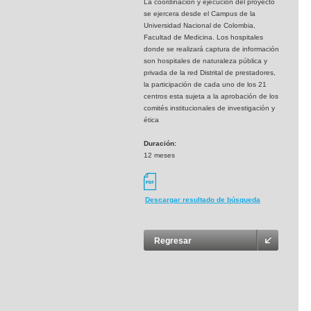
La coordinaciòn y ejecución del proyecto
se ejercera desde el Campus de la
Universidad Nacional de Colombia,
Facultad de Medicina. Los hospitales
donde se realizará captura de información
son hospitales de naturaleza pública y
privada de la red Distrital de prestadores,
la participación de cada uno de los 21
centros esta sujeta a la aprobación de los
comités institucionales de investigación y
ética
Duración:
12 meses
Descargar resultado de búsqueda
Regresar