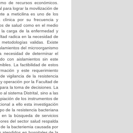
sumo de recursos económicos.
para lograr la movilización de
nte a meticilina es uno de los
 clínica por su frecuencia y
icios de salud como en el medio
e la carga de la enfermedad y
ultad radica en la necesidad de
 metodologías validas. Existe
islamientos del microorganismo
la necesidad de determinar el
do con aislamientos sin este
ibles. La factibilidad de estos
rmación y este requerimiento
e vigilancia de la resistencia
 y operación por la Facultad de
para la toma de decisiones. La
l sistema Distrital, sino a las
opiación de los instrumentos de
ional a ello esta investigación
po de la resistencia bacteriana
ca en la búsqueda de servicios
dores del sector salud respalda
 de la bacteriemia causada por
s atendidos en hospitales de la