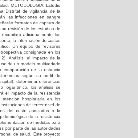
de salud. METODOLOGÍA: Estudio
 Distrital de vigilancia de la
rán las infecciones en sangre
señarán formatos de captura de
una revisión de los estudios de
 recopilará adicionalmente los
iente, la información de costos
ífico. Un equipo de revisores
etrospectiva consignada en los
:2). Análisis: el impacto de la
 uso de un modelo multivariado
La comparación de la estancia
cteriemias según su perfil de
spital), determinar diferencias
 logarítmico, los análisis se
el impacto de la resistencia
 atención hospitalaria en los
stituciones de tercer nivel de
ntes del costo asociados a la
epidemiológica de la resistencia
implementación de medidas para
es por parte de las autoridades
ersonal de salud. Este proyecto