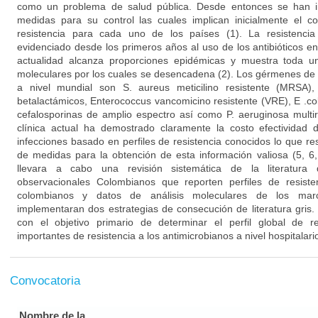
como un problema de salud pública. Desde entonces se han i
medidas para su control las cuales implican inicialmente el co
resistencia para cada uno de los países (1). La resistenci
evidenciado desde los primeros años al uso de los antibióticos e
actualidad alcanza proporciones epidémicas y muestra toda 
moleculares por los cuales se desencadena (2). Los gérmenes de m
a nivel mundial son S. aureus meticilino resistente (MRSA)
betalactámicos, Enterococcus vancomicino resistente (VRE), E .co
cefalosporinas de amplio espectro así como P. aeruginosa multirr
clínica actual ha demostrado claramente la costo efectividad 
infecciones basado en perfiles de resistencia conocidos lo que resa
de medidas para la obtención de esta información valiosa (5, 6,
llevara a cabo una revisión sistemática de la literatura q
observacionales Colombianos que reporten perfiles de resiste
colombianos y datos de análisis moleculares de los mar
implementaran dos estrategias de consecución de literatura gris.
con el objetivo primario de determinar el perfil global de r
importantes de resistencia a los antimicrobianos a nivel hospitalario
Convocatoria
Nombre de la