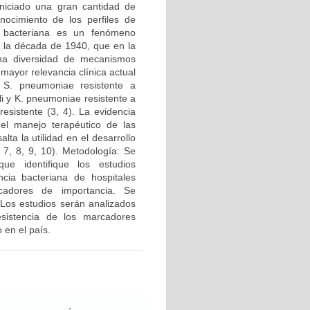
niciado una gran cantidad de
nocimiento de los perfiles de
a bacteriana es un fenómeno
n la década de 1940, que en la
una diversidad de mecanismos
ayor relevancia clínica actual
, S. pneumoniae resistente a
li y K. pneumoniae resistente a
esistente (3, 4). La evidencia
del manejo terapéutico de las
lta la utilidad en el desarrollo
 7, 8, 9, 10). Metodología: Se
ue identifique los estudios
ncia bacteriana de hospitales
cadores de importancia. Se
 Los estudios serán analizados
esistencia de los marcadores
 en el país.