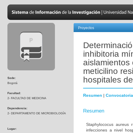
Proyectos
Determinació
inhibitoria 
aislamientos
meticilino re
hospitales d
Sede:
Bogotá
Facultad:
Resumen
|
Convocatoria
2- FACULTAD DE MEDICINA
Dependencia:
Resumen
2- DEPARTAMENTO DE MICROBIOLOGÍA
Staphylococus aureus r
Lugar:
infecciones a nivel hos