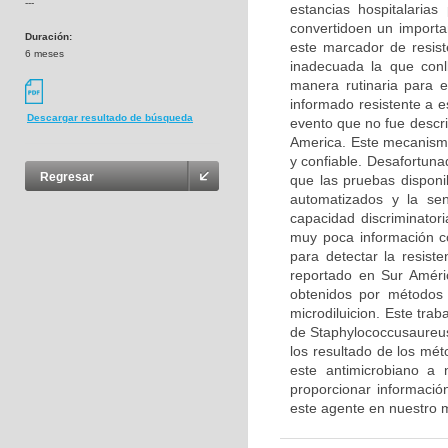
---
estancias hospitalaria
convertidoen un importa
Duración:
este marcador de resiste
6 meses
inadecuada la que conl
manera rutinaria para e
informado resistente a 
Descargar resultado de búsqueda
evento que no fue descri
America. Este mecanismo
y confiable. Desafortuna
Regresar
que las pruebas disponi
automatizados y la sen
capacidad discriminator
muy poca información co
para detectar la resis
reportado en Sur Améri
obtenidos por métodos 
microdiluicion. Este tra
de Staphylococcusaureus
los resultado de los mé
este antimicrobiano a 
proporcionar informaci
este agente en nuestro 