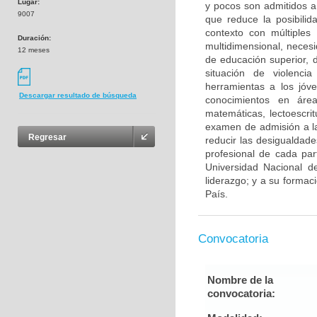
Lugar:
y pocos son admitidos a
9007
que reduce la posibili
contexto con múltiples 
Duración:
multidimensional, neces
12 meses
de educación superior, d
situación de violencia
herramientas a los jóv
Descargar resultado de búsqueda
conocimientos en área
matemáticas, lectoescri
examen de admisión a la
Regresar
reducir las desigualdade
profesional de cada par
Universidad Nacional de
liderazgo; y a su formac
País.
Convocatoria
Nombre de la
convocatoria: