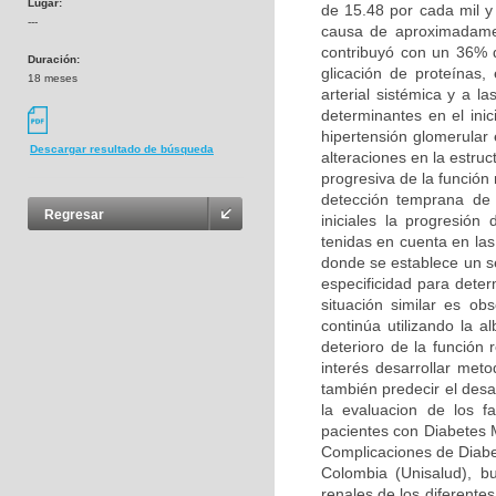
Lugar:
de 15.48 por cada mil y
---
causa de aproximadame
contribuyó con un 36% d
Duración:
glicación de proteínas,
18 meses
arterial sistémica y a l
determinantes en el ini
hipertensión glomerular e
Descargar resultado de búsqueda
alteraciones en la estruc
progresiva de la función 
detección temprana de 
Regresar
iniciales la progresión
tenidas en cuenta en l
donde se establece un se
especificidad para deter
situación similar es o
continúa utilizando la 
deterioro de la función
interés desarrollar met
también predecir el desa
la evaluacion de los f
pacientes con Diabetes 
Complicaciones de Diabet
Colombia (Unisalud), b
renales de los diferentes