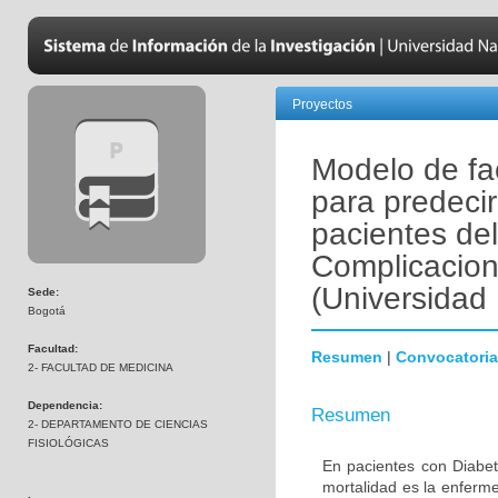
Proyectos
Modelo de fac
para predeci
pacientes de
Complicacion
(Universidad
Sede:
Bogotá
Facultad:
Resumen
|
Convocatoria
2- FACULTAD DE MEDICINA
Dependencia:
Resumen
2- DEPARTAMENTO DE CIENCIAS
FISIOLÓGICAS
En pacientes con Diabet
mortalidad es la enferm