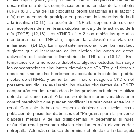
desarrollar una de las complicaciones más temidas de la diabete
(CKD) (8,9). Una de las citoquinas proinflamatorias es el factor
alfa) que, además de participar en procesos inflamatorios de la d
a la insulina (10,11). La acción del TNF-alfa depende de sus re
sus receptores de membrana citoplasmática y de la actividad de 
alfa (TACE) (12,13). Los sTNFRs 1 y 2 son moléculas que al c
membrana por el TNF-alfa, impiden la activación de vías de
inflamación (14,15). Es importante mencionar que los resultad
sugieren que el incremento de los niveles circulantes de estos 
activación del sistema inflamatorio de TNF-alfa (16,17). E
tempranos de la nefropatía diabética, algunos estudios han suger
las concentraciones circulantes elevadas de sTNFRs y el riesgo 
obesidad, una entidad fuertemente asociada a la diabetes, podría 
niveles de sTNFRs, y aumentar aún más el riesgo de CKD en el p
presente estudio, se evaluarán los niveles circulantes de sTN
compararán con los resultados de las pruebas actualmente utiliza
detectar el daño renal. Además se determinarán variables ant
control metabólico que pueden modificar las relaciones entre los r
renal. Con este trabajo se espera establecer los niveles cir
población de pacientes diabéticos del "Programa para la prevenci
diabetes mellitus y de las dislipidemias" y determinar si nues
disfunción renal presentan niveles circulantes más elevados de
nefropatía. Además se busca determinar el efecto de la desregula