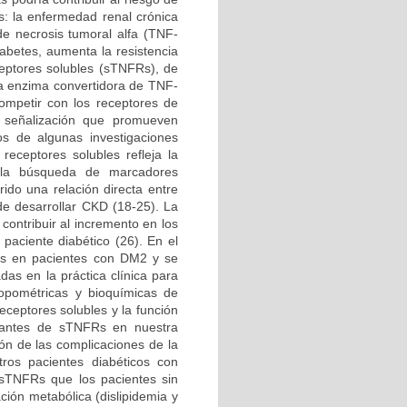
s: la enfermedad renal crónica
 de necrosis tumoral alfa (TNF-
iabetes, aumenta la resistencia
ceptores solubles (sTNFRs), de
la enzima convertidora de TNF-
ompetir con los receptores de
 señalización que promueven
os de algunas investigaciones
receptores solubles refleja la
n la búsqueda de marcadores
ido una relación directa entre
de desarrollar CKD (18-25). La
contribuir al incremento en los
aciente diabético (26). En el
FRs en pacientes con DM2 y se
das en la práctica clínica para
ropométricas y bioquímicas de
eceptores solubles y la función
culantes de sTNFRs en nuestra
ón de las complicaciones de la
tros pacientes diabéticos con
 sTNFRs que los pacientes sin
ción metabólica (dislipidemia y