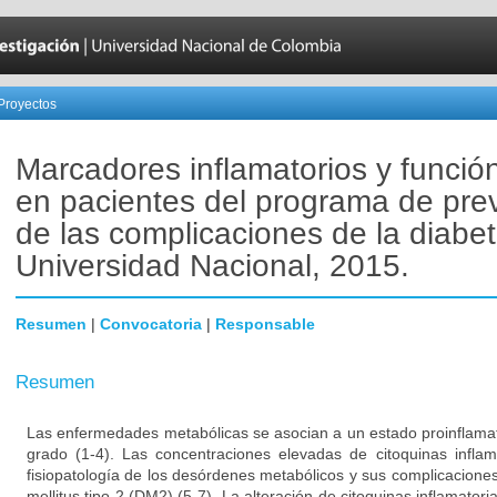
Proyectos
Marcadores inflamatorios y función
en pacientes del programa de pre
de las complicaciones de la diabet
Universidad Nacional, 2015.
Resumen
|
Convocatoria
|
Responsable
Resumen
Las enfermedades metabólicas se asocian a un estado proinflamato
grado (1-4). Las concentraciones elevadas de citoquinas inflam
fisiopatología de los desórdenes metabólicos y sus complicacione
mellitus tipo 2 (DM2) (5-7). La alteración de citoquinas inflamatoria