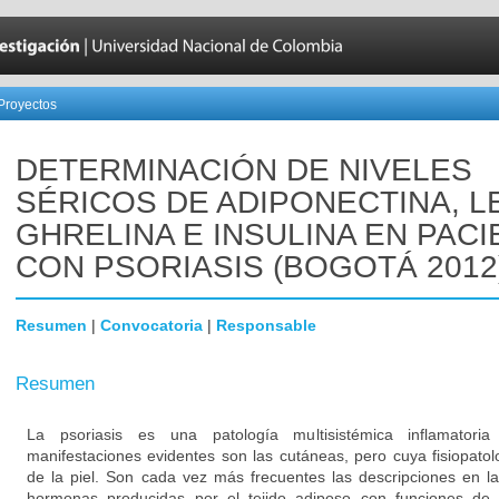
Proyectos
DETERMINACIÓN DE NIVELES
SÉRICOS DE ADIPONECTINA, L
GHRELINA E INSULINA EN PAC
CON PSORIASIS (BOGOTÁ 2012
Resumen
|
Convocatoria
|
Responsable
Resumen
La psoriasis es una patología multisistémica inflamatori
manifestaciones evidentes son las cutáneas, pero cuya fisiopatol
de la piel. Son cada vez más frecuentes las descripciones en la 
hormonas producidas por el tejido adiposo con funciones de r