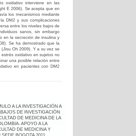
s oxidativo interviene en las
ght E 2006). Se acepta que en
davía los mecanismos mediante
de la DM2 y sus complicaciones
ersa entre los niveles bajos de
individuos sanos, sin embargo
 en la secreción de insulina y
2008). Se ha demostrado que la
a (Jisu Oh 2009). Y a su vez se
estrés oxidativo en sujetos no
inar una posible relación entre
xidativo en pacientes con DM2
ULO A LA INVESTIGACIÓN A
BAJOS DE INVESTIGACIÓN
ULTAD DE MEDICINA DE LA
LOMBIA. APOYO A LA
CULTAD DE MEDICINA Y
 SEDE BOGOTA 2011.