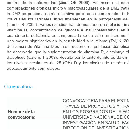
control de la enfermedad (Jisu, Oh 2009). Así mismo el estré
complicaciones crónicas micro y macrovasculares de la DM2 (Wri
la DM2 se presenta estrés oxidativo pero no se comprenden to
los cuales los radicales libres intervienen en la patogénesis 
(Lamb, R. 2008). Varios estudios han demostrado una relación inv
vitamina D, concentración de glucosa e insulinoresistencia en 
cuando esta deficiencia es compensada se ha visto un incremento
una mejora significativa en la sensibilidad a la misma (Tai, K. 
deficiencia de Vitamina D es más frecuente en población diabétic
ha observado, que la suplementación de Vitamina D, disminuye el 
diabéticos (Ozlem, T 2009). Resulta por lo tanto de interés determ
los niveles circulantes de 25 (OH) D y los niveles de estrés o
adecuadamente controlados.
Convocatoria
CONVOCATORIA PARA EL ESTIM
TRAVÉS DE PROYECTOS Y TRA
Nombre de la
EN LOS POSGRADOS DE LA FAC
convocatoria:
UNIVERSIDAD NACIONAL DE CO
INVESTIGACIÓN EN SALUD. FA
DIRECCIÓN DE INVESTIGACIÓN