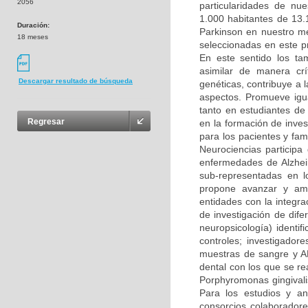
2056
particularidades de nu
1.000 habitantes de 13.1
Duración:
Parkinson en nuestro med
18 meses
seleccionadas en este p
En este sentido los t
asimilar de manera crí
Descargar resultado de búsqueda
genéticas, contribuye a 
aspectos. Promueve igu
tanto en estudiantes de
Regresar
en la formación de inve
para los pacientes y fam
Neurociencias participa
enfermedades de Alzheim
sub-representadas en lo
propone avanzar y ampl
entidades con la integra
de investigación de dife
neuropsicología) identif
controles; investigador
muestras de sangre y A
dental con los que se re
Porphyromonas gingivali
Para los estudios y a
consorcios colaboradore