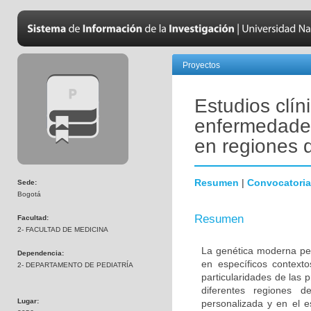
Proyectos
Estudios clín
enfermedades
en regiones 
Resumen
|
Convocatoria
Sede:
Bogotá
Resumen
Facultad:
2- FACULTAD DE MEDICINA
La genética moderna per
Dependencia:
en específicos contexto
2- DEPARTAMENTO DE PEDIATRÍA
particularidades de las
diferentes regiones 
Lugar:
personalizada y en el 