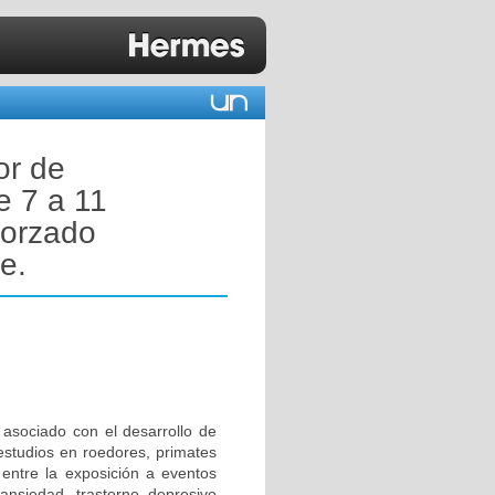
or de
e 7 a 11
forzado
e.
asociado con el desarrollo de
 estudios en roedores, primates
ntre la exposición a eventos
 ansiedad, trastorno depresivo