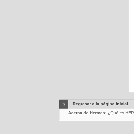
Regresar a la página inicial
Acerca de Hermes:
¿Qué es HE