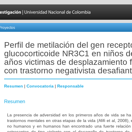
Proyectos
Perfil de metilación del gen recept
glucocorticoide NR3C1 en niños d
años victimas de desplazamiento 
con trastorno negativista desafiant
Resumen
|
Convocatoria
|
Responsable
Resumen
La presencia de adversidad en los primeros años de vida se ha 
trastornos mentales en otras etapas de la vida (Afifi et al, 2008),
no humanos y en humanos han encontrado una fuerte relación e
estresantes de tipo violento con el desarrollo de trastorno de