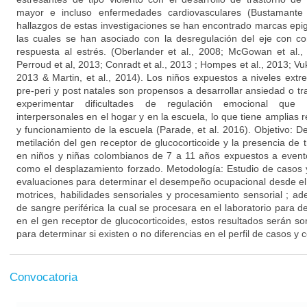
mayor e incluso enfermedades cardiovasculares (Bustamante 
hallazgos de estas investigaciones se han encontrado marcas epi
las cuales se han asociado con la desregulación del eje con co
respuesta al estrés. (Oberlander et al., 2008; McGowan et al.
Perroud et al, 2013; Conradt et al., 2013 ; Hompes et al., 2013; Vuko
2013 & Martin, et al., 2014). Los niños expuestos a niveles ext
pre-peri y post natales son propensos a desarrollar ansiedad o t
experimentar dificultades de regulación emocional que 
interpersonales en el hogar y en la escuela, lo que tiene amplias 
y funcionamiento de la escuela (Parade, et al. 2016). Objetivo: De
metilación del gen receptor de glucocorticoide y la presencia de t
en niños y niñas colombianos de 7 a 11 años expuestos a evento
como el desplazamiento forzado. Metodología: Estudio de casos y
evaluaciones para determinar el desempeño ocupacional desde el 
motrices, habilidades sensoriales y procesamiento sensorial ; 
de sangre periférica la cual se procesara en el laboratorio para de
en el gen receptor de glucocorticoides, estos resultados serán s
para determinar si existen o no diferencias en el perfil de casos y c
Convocatoria