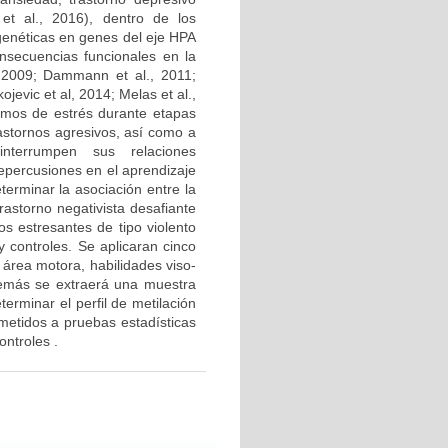
et al., 2016), dentro de los
genéticas en genes del eje HPA
nsecuencias funcionales en la
, 2009; Dammann et al., 2011;
jevic et al, 2014; Melas et al.,
remos de estrés durante etapas
rastornos agresivos, así como a
interrumpen sus relaciones
repercusiones en el aprendizaje
terminar la asociación entre la
rastorno negativista desafiante
s estresantes de tipo violento
 controles. Se aplicaran cinco
área motora, habilidades viso-
además se extraerá una muestra
terminar el perfil de metilación
ometidos a pruebas estadísticas
ontroles .