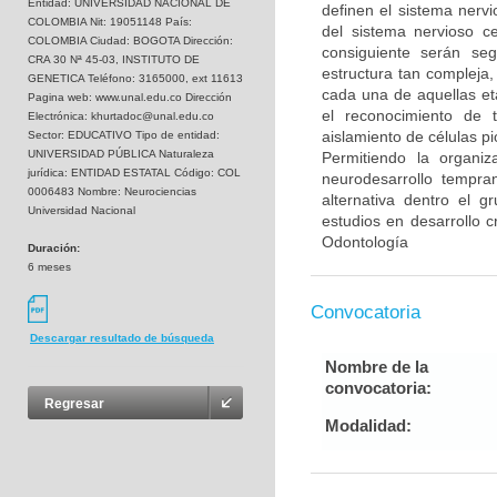
Entidad: UNIVERSIDAD NACIONAL DE
definen el sistema nervi
COLOMBIA Nit: 19051148 País:
del sistema nervioso c
COLOMBIA Ciudad: BOGOTA Dirección:
consiguiente serán se
CRA 30 Nª 45-03, INSTITUTO DE
estructura tan compleja,
GENETICA Teléfono: 3165000, ext 11613
cada una de aquellas et
Pagina web: www.unal.edu.co Dirección
el reconocimiento de t
Electrónica: khurtadoc@unal.edu.co
aislamiento de células p
Sector: EDUCATIVO Tipo de entidad:
UNIVERSIDAD PÚBLICA Naturaleza
Permitiendo la organi
jurídica: ENTIDAD ESTATAL Código: COL
neurodesarrollo tempran
0006483 Nombre: Neurociencias
alternativa dentro el 
Universidad Nacional
estudios en desarrollo c
Odontología
Duración:
6 meses
Convocatoria
Descargar resultado de búsqueda
Nombre de la
convocatoria:
Regresar
Modalidad: