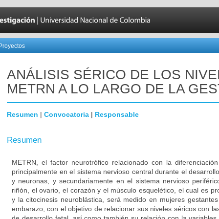
Proyectos
ANÁLISIS SÉRICO DE LOS NIV
METRN A LO LARGO DE LA GES
Resumen
|
Convocatoria
|
Responsable
Resumen
METRN, el factor neurotrófico relacionado con la diferenciació
principalmente en el sistema nervioso central durante el desarrollo 
y neuronas, y secundariamente en el sistema nervioso periféri
riñón, el ovario, el corazón y el músculo esquelético, el cual es p
y la citocinesis neuroblástica, será medido en mujeres gestantes
embarazo, con el objetivo de relacionar sus niveles séricos con las
de desarrollo fetal, así como también su relación con la variable