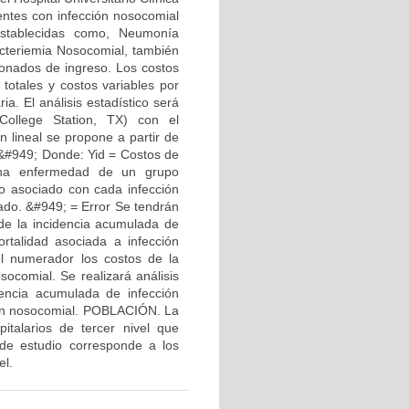
entes con infección nosocomial
 establecidas como, Neumonía
Bacteriemia Nosocomial, también
cionados de ingreso. Los costos
otales y costos variables por
ia. El análisis estadístico será
College Station, TX) con el
n lineal se propone a partir de
 +&#949; Donde: Yid = Costos de
 una enfermedad de un grupo
o asociado con cada infección
ado. &#949; = Error Se tendrán
 de la incidencia acumulada de
ortalidad asociada a infección
l numerador los costos de la
socomial. Se realizará análisis
dencia acumulada de infección
ción nosocomial. POBLACIÓN. La
italarios de tercer nivel que
 de estudio corresponde a los
el.