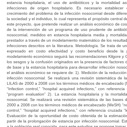
estancia hospitalaria, el uso de antibióticos y la mortalidad 
infecciones de origen hospitalario. Es necesario establecer 
crecimiento del problema de la infección nosocomial desde difere
la sociedad y el individuo, lo cual representa el propósito central d
este proyecto, que pretende realizar un análisis económico de cost
de la intervención de un programa de uso prudente de antibióti
nosocomial, medidos en estancia hospitalaria media y mortalida
prestador a través de un modelamiento matemático de los resulta
infecciones descritos en la literatura. Metodología. Se trata de 
expresado en costo efectividad y costo beneficio desde la p
modelamiento económico seguirá las recomendaciones Kilgore y Co
los sesgos y la confusión originados en la presencia de factores
de base y la estancia hospitalaria para desarrollar infección nos
el análisis económico se requiere de: 1). Medición de la reducció
infección nosocomial. Se realizará una revisión sistemática de
LILAS de 2000 a 2008 con los términos médicos de encabezado (M
“Infection control,” “hospital acquired infections,” con referencia
“program evaluation” 2). La estancia hospitalaria y la mortali
nosocomial. Se realizará una revisión sistemática de las base
2000 a 2008 con los términos médicos de encabezado (MeSH) “noso
control,” “hospital acquired infections,” con referencia cruzada “l
Evaluación de la oportunidad de costo obtenida de la estimaci
partir de la prolongación de estancia por infección nosocomial. E
a la población real conocida, para este estudios se propone tomar e