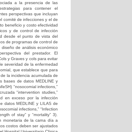
asociada a la presencia de las
estrategias para contener el
ntes perspectivas que incluyan
el comité de infecciones y el de
o beneficio y costo efectividad
cos y de control de infección
d desde el punto de vista del
dos de programas de control de
un diseño de análisis económico
erspectiva del prestador. El
ls y Graves y cols para evitar
 de severidad de la enfermedad
ocomial, que establece que para
n de la incidencia acumulada de
 las bases de datos MEDLINE y
eSH) “nosocomial infections,”
 cruzada “intervention studies,”
dad en exceso por la infección
s de datos MEDLINE y LILAS de
comial infections,” “Infection
ength of stay” y “mortality” 3).
ón monetaria de la cama día a
stos costos deben ser ajustados
l Hospital Universitario Clínica