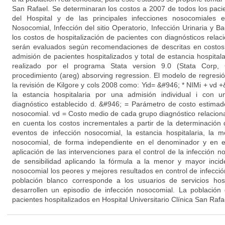
San Rafael. Se determinaran los costos a 2007 de todos los paci
del Hospital y de las principales infecciones nosocomiales
Nosocomial, Infección del sitio Operatorio, Infección Urinaria y 
los costos de hospitalización de pacientes con diagnósticos rela
serán evaluados según recomendaciones de descritas en costos t
admisión de pacientes hospitalizados y total de estancia hospitalar
realizado por el programa Stata version 9.0 (Stata Corp, 
procedimiento (areg) absorving regression. El modelo de regresió
la revisión de Kilgore y cols 2008 como: Yid= &#946; * NIMi + vd
la estancia hospitalaria por una admisión individual i con
diagnóstico establecido d. &#946; = Parámetro de costo estimad
nosocomial. vd = Costo medio de cada grupo diagnóstico relacion
en cuenta los costos incrementales a partir de la determinación
eventos de infección nosocomial, la estancia hospitalaria, la m
nosocomial, de forma independiente en el denominador y en e
aplicación de las intervenciones para el control de la infección no
de sensibilidad aplicando la fórmula a la menor y mayor inci
nosocomial los peores y mejores resultados en control de infec
población blanco corresponde a los usuarios de servicios hosp
desarrollen un episodio de infección nosocomial. La población
pacientes hospitalizados en Hospital Universitario Clínica San Rafa