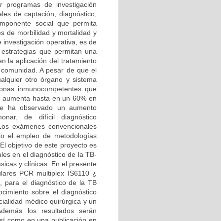
r programas de investigación
les de captación, diagnóstico,
omponente social que permita
es de morbilidad y mortalidad y
e investigación operativa, es de
r estrategias que permitan una
n la aplicación del tratamiento
a comunidad. A pesar de que el
ualquier otro órgano y sistema
sonas inmunocompetentes que
je aumenta hasta en un 60% en
 se ha observado un aumento
nar, de difícil diagnóstico
. Los exámenes convencionales
ario el empleo de metodologías
El objetivo de este proyecto es
les en el diagnóstico de la TB-
ásicas y clínicas. En el presente
ulares PCR multiplex IS6110 ¿
para el diagnóstico de la TB
nocimiento sobre el diagnóstico
cialidad médico quirúrgica y un
 Además los resultados serán
sí como en una publicación en