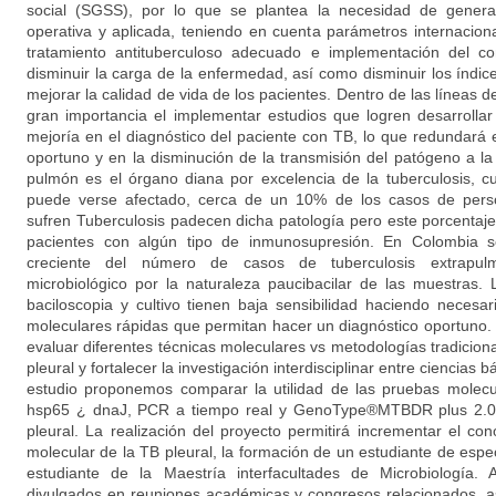
social (SGSS), por lo que se plantea la necesidad de genera
operativa y aplicada, teniendo en cuenta parámetros internaciona
tratamiento antituberculoso adecuado e implementación del c
disminuir la carga de la enfermedad, así como disminuir los índic
mejorar la calidad de vida de los pacientes. Dentro de las líneas d
gran importancia el implementar estudios que logren desarrolla
mejoría en el diagnóstico del paciente con TB, lo que redundará e
oportuno y en la disminución de la transmisión del patógeno a l
pulmón es el órgano diana por excelencia de la tuberculosis, c
puede verse afectado, cerca de un 10% de los casos de per
sufren Tuberculosis padecen dicha patología pero este porcenta
pacientes con algún tipo de inmunosupresión. En Colombia
creciente del número de casos de tuberculosis extrapulmo
microbiológico por la naturaleza paucibacilar de las muestras
baciloscopia y cultivo tienen baja sensibilidad haciendo neces
moleculares rápidas que permitan hacer un diagnóstico oportuno. 
evaluar diferentes técnicas moleculares vs metodologías tradiciona
pleural y fortalecer la investigación interdisciplinar entre ciencias b
estudio proponemos comparar la utilidad de las pruebas molec
hsp65 ¿ dnaJ, PCR a tiempo real y GenoType®MTBDR plus 2.0, 
pleural. La realización del proyecto permitirá incrementar el co
molecular de la TB pleural, la formación de un estudiante de espe
estudiante de la Maestría interfacultades de Microbiología.
divulgados en reuniones académicas y congresos relacionados, a