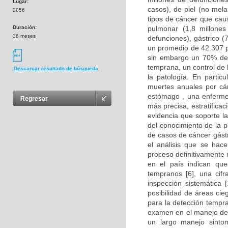
Lugar:
casos), de piel (no mel
2056
tipos de cáncer que cau
Duración:
pulmonar (1,8 millones
36 meses
defunciones), gástrico 
un promedio de 42.307 p
sin embargo un 70% de 
temprana, un control de 
Descargar resultado de búsqueda
la patología. En parti
muertes anuales por cá
estómago , una enfermed
Regresar
más precisa, estratificac
evidencia que soporte la
del conocimiento de la p
de casos de cáncer gástr
el análisis que se hac
proceso definitivamente 
en el país indican qu
tempranos [6], una cif
inspección sistemática
posibilidad de áreas ci
para la detección tempr
examen en el manejo de
un largo manejo sintom