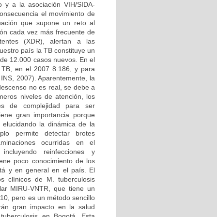
o y a la asociación VIH/SIDA-
 consecuencia el movimiento de
tuación que supone un reto al
ción cada vez más frecuente de
tentes (XDR), alertan a las
uestro país la TB constituye un
 de 12.000 casos nuevos. En el
 TB, en el 2007 8.186, y para
INS, 2007). Aparentemente, la
descenso no es real, se debe a
meros niveles de atención, los
les de complejidad para ser
tiene gran importancia porque
, elucidando la dinámica de la
lo permite detectar brotes
aminaciones ocurridas en el
e incluyendo reinfecciones y
iene poco conocimiento de los
tá y en general en el país. El
s clínicos de M. tuberculosis
ular MIRU-VNTR, que tiene un
110, pero es un método sencillo
rán gran impacto en la salud
 tuberculosis en Bogotá. Esta