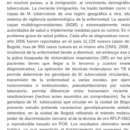
en muchos países, a la inmigración, al crecimiento demográfic
tuberculosis. La creciente inmigración, ha traído también como
cepas de M. tuberculosis de una región geográfica a otra, si
sistema de vigilancia epidemiológica de la enfermedad. La apari
cepas multidrogorresistentes (MDR) y extremadamente resis
autoridades de salud a implementar medidas para su control. En n
problema grave de salud pública. Cada año se diagnostican cerca
año 2006 fueron reportados en el país 11.128 nuevos casos de
Bogotá, mas de 900 casos nuevos en el mismo año (OMS, 2008; 
incidencia de la enfermedad tiende a disminuir; sin embargo ese 
la pobre búsqueda de sintomáticos respiratorios (SR) en los pri
pacientes tienen que llegar a lo terceros y cuartos nive
diagnosticados. La aplicación de técnicas moleculares en TB 
permite determinar los genotipos de M. tuberculosis circulantes
transmisión de la enfermedad a varias escalas, por ejemp
nosocomiales o institucionales, pseudoinfecciones por cont
laboratorio, permite diferenciar entre transmisión recient
reactivaciones (hechos antes asumidos sin comprobación). Se t
genotipos de M. tuberculosis que circulan en la ciudad de Bogo
presente estudio pretende caracterizar genotípicamente aislado
obtenidos, en la ciudad de Bogotá utilizando el método molec
poder de discriminación cercano al de la técnica de oro RFLP-IS6
y reproducible basado en PCR. Los resultados obtenidos tend
pública, ya que permitirán el fortalecimiento del programa de