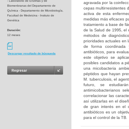
- Laboratorio de Enzimas y de
agravada por la coinfecc
Biomenbranas del Departamento de
cepas multirresistentes 
Química - Departamento de Microbiología,
activa de esta enferme
Facultad de Medeicina - Insituto de
medidas más eficaces par
Genética
tratamiento a base de f
de la Salud de 1995, el
Duración:
métodos de diagnóstic
12 meses
prioridades actuales en 
de forma coordinada y 
antibióticos, para evalu
Descargar resultado de búsqueda
este objetivo se aplic
posibles candidatos a p
una micobacteria ambie
Regresar
péptidos que hayan pre
M. tuberculosis, el age
futuro, se estudiarán
antimicobacterianos sel
correlacionar las caract
así utilizarlas en el dis
de gran interés en el 
antibióticos es un objet
para el control de la TB.