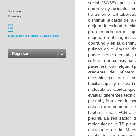
---
social (SGSS), por lo 
operativa y aplicada, t
Duración:
tratamiento antituberc
12 meses
disminuir la carga de la
mejorar la calidad de vid
gran importancia el imp
Descargar resultado de búsqueda
mejoría en el diagnóstic
oportuno y en la dismin
pulmón es el órgano dia
Regresar
puede verse afectado,
sufren Tuberculosis pad
pacientes con algún t
creciente del número 
microbiológico por la 
baciloscopia y cultivo 
moleculares rápidas que 
evaluar diferentes técni
pleural y fortalecer la in
estudio proponemos com
hsp65 ¿ dnaJ, PCR a ti
pleural. La realización 
molecular de la TB pleur
estudiante de la Maest
divulgados en reuniones