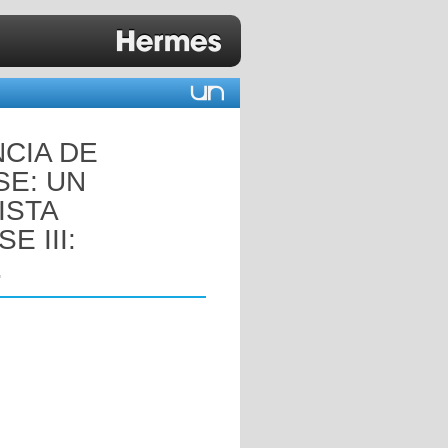
CIA DE
E: UN
ISTA
 III:
.