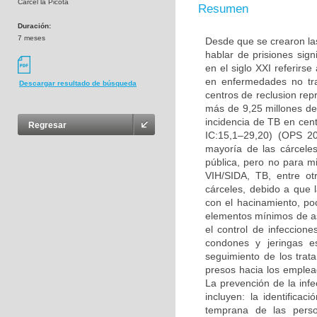
Cárcel la Picota
Resumen
Duración:
7 meses
Desde que se crearon las
hablar de prisiones sig
en el siglo XXI referirs
en enfermedades no tran
Descargar resultado de búsqueda
centros de reclusion re
más de 9,25 millones de
incidencia de TB en cen
Regresar
IC:15,1–29,20) (OPS 20
mayoría de las cárcele
pública, pero no para m
VIH/SIDA, TB, entre o
cárceles, debido a que 
con el hacinamiento, poc
elementos mínimos de as
el control de infeccion
condones y jeringas es
seguimiento de los trat
presos hacia los empleado
La prevención de la infe
incluyen: la identifica
temprana de las person