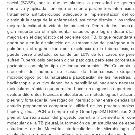
social (SGSS), por lo que se plantea la necesidad de genera
operativa y aplicada, teniendo en cuenta parámetros internaciona
tratamiento antituberculoso adecuado e implementación del c
disminuir la carga de la enfermedad, así como disminuir los índic
mejorar la calidad de vida de los pacientes. Dentro de las líneas d
gran importancia el implementar estudios que logren desarrolla
mejoría en el diagnóstico del paciente con TB, lo que redundará e
oportuno y en la disminución de la transmisión del patógeno a l
pulmón es el órgano diana por excelencia de la tuberculosis, c
puede verse afectado, cerca de un 10% de los casos de per
sufren Tuberculosis padecen dicha patología pero este porcenta
pacientes con algún tipo de inmunosupresión. En Colombia
creciente del número de casos de tuberculosis extrapulmo
microbiológico por la naturaleza paucibacilar de las muestras
baciloscopia y cultivo tienen baja sensibilidad haciendo neces
moleculares rápidas que permitan hacer un diagnóstico oportuno. 
evaluar diferentes técnicas moleculares vs metodologías tradiciona
pleural y fortalecer la investigación interdisciplinar entre ciencias b
estudio proponemos comparar la utilidad de las pruebas molec
hsp65 ¿ dnaJ, PCR a tiempo real y GenoType®MTBDR plus 2.0, 
pleural. La realización del proyecto permitirá incrementar el co
molecular de la TB pleural, la formación de un estudiante de espe
estudiante de la Maestría interfacultades de Microbiología.
divulgados en reuniones académicas y congresos relacionados, a