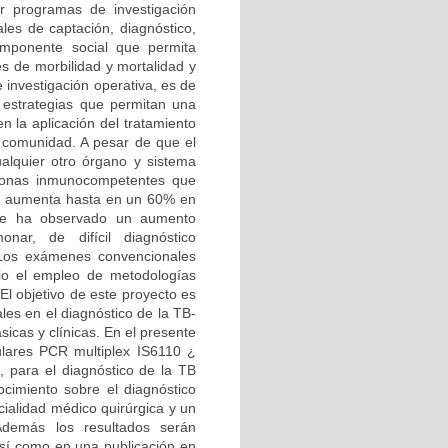
r programas de investigación
les de captación, diagnóstico,
omponente social que permita
es de morbilidad y mortalidad y
e investigación operativa, es de
r estrategias que permitan una
n la aplicación del tratamiento
a comunidad. A pesar de que el
ualquier otro órgano y sistema
sonas inmunocompetentes que
je aumenta hasta en un 60% en
 se ha observado un aumento
nar, de difícil diagnóstico
. Los exámenes convencionales
ario el empleo de metodologías
El objetivo de este proyecto es
les en el diagnóstico de la TB-
ásicas y clínicas. En el presente
ulares PCR multiplex IS6110 ¿
para el diagnóstico de la TB
nocimiento sobre el diagnóstico
cialidad médico quirúrgica y un
 Además los resultados serán
sí como en una publicación en