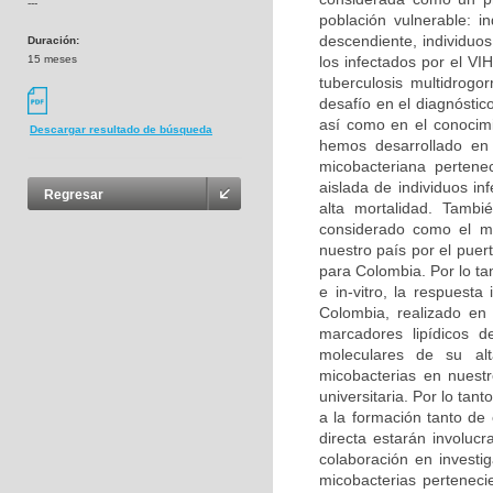
---
población vulnerable: i
descendiente, individuo
Duración:
15 meses
los infectados por el V
tuberculosis multidrogo
desafío en el diagnóstic
así como en el conocimi
Descargar resultado de búsqueda
hemos desarrollado en 
micobacteriana perten
aislada de individuos i
Regresar
alta mortalidad. Tambi
considerado como el má
nuestro país por el puer
para Colombia. Por lo tan
e in-vitro, la respuest
Colombia, realizado en
marcadores lipídicos d
moleculares de su alt
micobacterias en nuestr
universitaria. Por lo tant
a la formación tanto de
directa estarán involuc
colaboración en investig
micobacterias perteneci