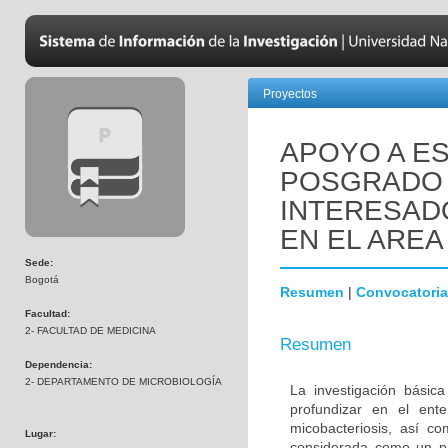
Proyectos
APOYO A ES
POSGRADO 
INTERESADO
EN EL AREA
Sede:
Bogotá
Resumen
|
Convocatoria
Facultad:
2- FACULTAD DE MEDICINA
Resumen
Dependencia:
2- DEPARTAMENTO DE MICROBIOLOGÍA
La investigación básic
profundizar en el ent
micobacteriosis, así co
Lugar:
considerada como un pr