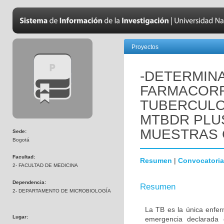
Proyectos
-DETERMIN
FARMACORR
TUBERCULO
MTBDR PLUS
MUESTRAS 
Sede:
Bogotá
Facultad:
Resumen
|
Convocatoria
2- FACULTAD DE MEDICINA
Dependencia:
Resumen
2- DEPARTAMENTO DE MICROBIOLOGÍA
La TB es la única enfe
Lugar:
emergencia declarada 