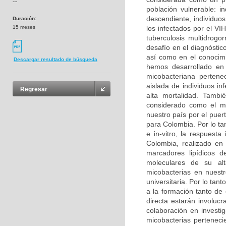
---
población vulnerable: i
descendiente, individuo
Duración:
15 meses
los infectados por el V
tuberculosis multidrogo
desafío en el diagnóstic
así como en el conocimi
Descargar resultado de búsqueda
hemos desarrollado en 
micobacteriana perten
aislada de individuos i
Regresar
alta mortalidad. Tambi
considerado como el má
nuestro país por el puer
para Colombia. Por lo tan
e in-vitro, la respuest
Colombia, realizado en
marcadores lipídicos d
moleculares de su alt
micobacterias en nuestr
universitaria. Por lo tant
a la formación tanto de
directa estarán involuc
colaboración en investig
micobacterias perteneci