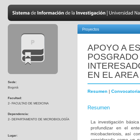
Proyectos
APOYO A ES
POSGRADO 
INTERESADO
EN EL AREA
Sede:
Bogotá
Resumen
|
Convocatoria
Facultad:
2- FACULTAD DE MEDICINA
Resumen
Dependencia:
2- DEPARTAMENTO DE MICROBIOLOGÍA
La investigación básic
profundizar en el ent
micobacteriosis, así co
Lugar:
considerada como un pr