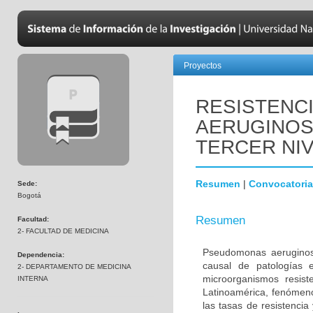
Proyectos
RESISTENC
AERUGINOS
TERCER NI
Resumen
|
Convocatoria
Sede:
Bogotá
Resumen
Facultad:
2- FACULTAD DE MEDICINA
Pseudomonas aeruginos
Dependencia:
causal de patologías 
2- DEPARTAMENTO DE MEDICINA
microorganismos resist
INTERNA
Latinoamérica, fenómen
las tasas de resistencia