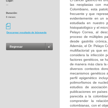
El cáncer gástrico es u
Lugar:
las neoplasias con ma
---
Colombiano, esta patol
Duración:
frecuente y que represe
6 meses
evidentemente en un se
estudiada en nuestro p
histopatológico y el mic
Pelayo Correa, al descr
Descargar resultado de búsqueda
proceso de múltiples pa
desde gastritis crónica,
Además, el Dr. Pelayo C
Regresar
multifactorial ya que e
considera la infección 
factores genéticos, se 
de manera más clara la d
diversos contextos don
mecanismos genéticos as
perfil epigenético inc
polimorfismos de nucleó
estudios de asociació
publicaciones en paíse
parecida a la colombian
comprender la relació
colombianas, con el obj