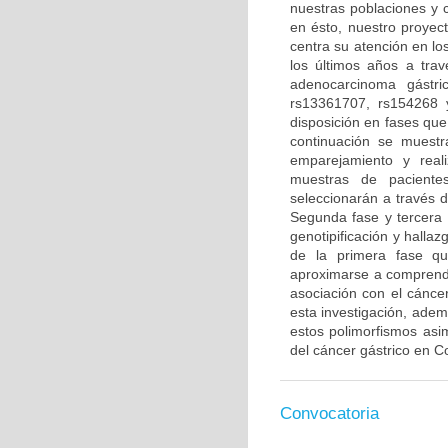
nuestras poblaciones y 
en ésto, nuestro proyec
centra su atención en lo
los últimos años a tra
adenocarcinoma gástric
rs13361707, rs154268 
disposición en fases que 
continuación se muestr
emparejamiento y real
muestras de pacientes
seleccionarán a través d
Segunda fase y tercera 
genotipificación y hallaz
de la primera fase qu
aproximarse a comprende
asociación con el cáncer
esta investigación, adem
estos polimorfismos asi
del cáncer gástrico en Co
Convocatoria