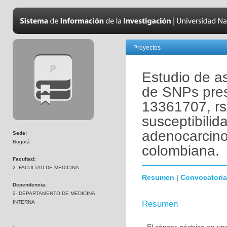
Proyectos
Estudio de as
de SNPs pres
13361707, rs
susceptibilid
adenocarcino
Sede:
Bogotá
colombiana.
Facultad:
2- FACULTAD DE MEDICINA
Resumen
|
Convocatoria
Dependencia:
2- DEPARTAMENTO DE MEDICINA
INTERNA
Resumen