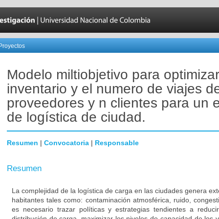
Proyectos
Modelo miltiobjetivo para optimizar
inventario y el numero de viajes d
proveedores y n clientes para un 
de logística de ciudad.
Resumen
|
Convocatoria
|
Responsable
Resumen
La complejidad de la logística de carga en las ciudades genera ex
habitantes tales como: contaminación atmosférica, ruido, congest
es necesario trazar políticas y estrategias tendientes a reduc
distribución de carga, maximizar los niveles de capacidad de los 