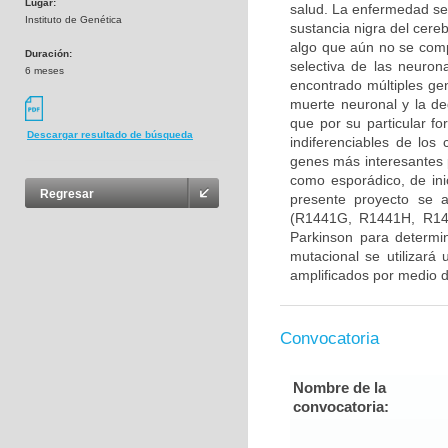
Lugar:
salud. La enfermedad se
Instituto de Genética
sustancia nigra del cere
algo que aún no se com
Duración:
selectiva de las neuron
6 meses
encontrado múltiples gen
muerte neuronal y la d
que por su particular f
Descargar resultado de búsqueda
indiferenciables de lo
genes más interesantes 
como esporádico, de ini
Regresar
presente proyecto se 
(R1441G, R1441H, R14
Parkinson para determin
mutacional se utilizará
amplificados por medio d
Convocatoria
Nombre de la
convocatoria: