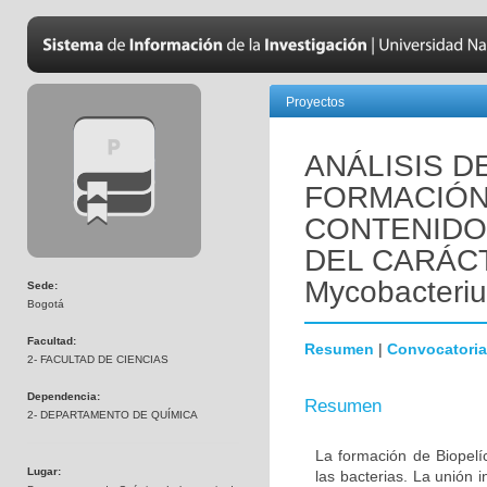
Proyectos
ANÁLISIS D
FORMACIÓN
CONTENIDO
DEL CARÁCT
Mycobacteri
Sede:
Bogotá
Facultad:
Resumen
|
Convocatoria
2- FACULTAD DE CIENCIAS
Dependencia:
Resumen
2- DEPARTAMENTO DE QUÍMICA
La formación de Biopelí
Lugar:
las bacterias. La unión i