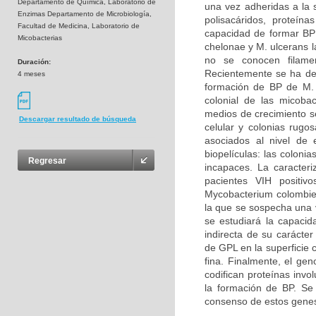
Departamento de Química, Laboratorio de
una vez adheridas a la s
Enzimas Departamento de Microbiología,
polisacáridos, proteín
Facultad de Medicina, Laboratorio de
capacidad de formar BP 
Micobacterias
chelonae y M. ulcerans 
no se conocen filamen
Duración:
Recientemente se ha dem
4 meses
formación de BP de M. 
colonial de las micobac
medios de crecimiento se
Descargar resultado de búsqueda
celular y colonias rugo
asociados al nivel de
biopelículas: las coloni
Regresar
incapaces. La caracteri
pacientes VIH positiv
Mycobacterium colombie
la que se sospecha una v
se estudiará la capac
indirecta de su carácter
de GPL en la superficie
fina. Finalmente, el g
codifican proteínas invo
la formación de BP. Se 
consenso de estos genes,