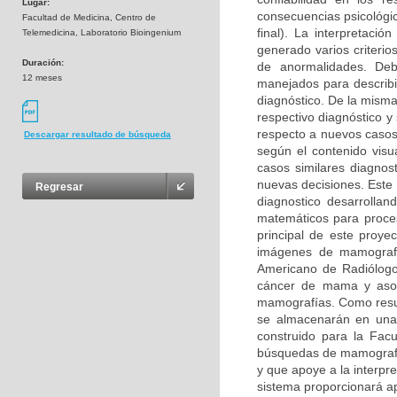
Lugar:
consecuencias psicológic
Facultad de Medicina, Centro de
final). La interpretaci
Telemedicina, Laboratorio Bioingenium
generado varios criterio
Duración:
de anormalidades. Deb
12 meses
manejados para describir
diagnóstico. De la mism
respectivo diagnóstico y
respecto a nuevos casos
Descargar resultado de búsqueda
según el contenido visu
casos similares diagnos
nuevas decisiones. Este 
Regresar
diagnostico desarrolla
matemáticos para procesa
principal de este proye
imágenes de mamografía
Americano de Radiólogos
cáncer de mama y asoci
mamografías. Como resul
se almacenarán en una
construido para la Fac
búsquedas de mamografía
y que apoye a la interpr
sistema proporcionará a