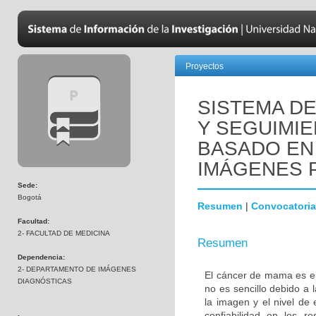
Proyectos
SISTEMA D
Y SEGUIMI
BASADO EN
IMÁGENES 
Sede:
Bogotá
Resumen
|
Convocatoria
Facultad:
2- FACULTAD DE MEDICINA
Resumen
Dependencia:
2- DEPARTAMENTO DE IMÁGENES
El cáncer de mama es el
DIAGNÓSTICAS
no es sencillo debido a 
la imagen y el nivel de 
confiabilidad en los r