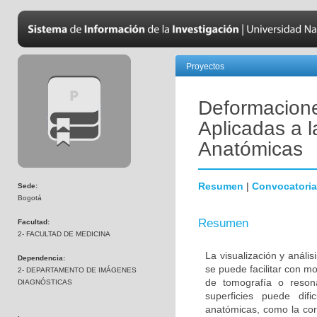
Proyectos
Deformacione
Aplicadas a l
Anatómicas
Resumen
|
Convocatoria
Sede:
Bogotá
Resumen
Facultad:
2- FACULTAD DE MEDICINA
La visualización y análi
Dependencia:
se puede facilitar con m
2- DEPARTAMENTO DE IMÁGENES
de tomografía o reson
DIAGNÓSTICAS
superficies puede dif
anatómicas, como la cor