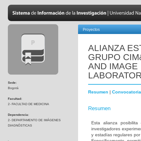
Proyectos
ALIANZA ES
GRUPO CIM
AND IMAGE
LABORATO
Sede:
Bogotá
Resumen
|
Convocatoria
Facultad:
2- FACULTAD DE MEDICINA
Resumen
Dependencia:
2- DEPARTAMENTO DE IMÁGENES
Esta alianza posibili
DIAGNÓSTICAS
investigadores experimen
y estadías regulares por
Específicamente, permit