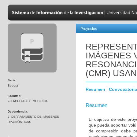
Proyectos
REPRESENT
IMÁGENES 
RESONANCI
(CMR) USA
Sede:
Bogotá
Resumen
|
Convocatoria
Facultad:
2- FACULTAD DE MEDICINA
Resumen
Dependencia:
2- DEPARTAMENTO DE IMÁGENES
El objetivo de este pr
DIAGNÓSTICAS
que pueda soportar vol
de compresión debe per
resoluciones, capas de c