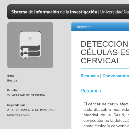
Proyectos
DETECCIÓN 
CÉLULAS E
CERVICAL
Resumen
|
Convocatoria
Sede:
Bogotá
Resumen
Facultad:
2- FACULTAD DE MEDICINA
El cáncer de cérvix afec
Dependencia:
cada día cobra más vida
2- DEPARTAMENTO DE IMÁGENES
Mundial de la Salud, 
DIAGNÓSTICAS
cervicouterino la detecc
como citología convenci