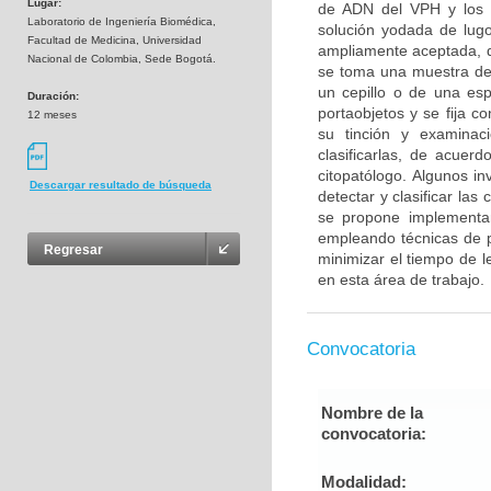
Lugar:
de ADN del VPH y los m
Laboratorio de Ingeniería Biomédica,
solución yodada de lugo
Facultad de Medicina, Universidad
ampliamente aceptada, d
Nacional de Colombia, Sede Bogotá.
se toma una muestra de 
un cepillo o de una es
Duración:
portaobjetos y se fija c
12 meses
su tinción y examinac
clasificarlas, de acuer
citopatólogo. Algunos i
Descargar resultado de búsqueda
detectar y clasificar las
se propone implementar
empleando técnicas de 
Regresar
minimizar el tiempo de le
en esta área de trabajo.
Convocatoria
Nombre de la
convocatoria:
Modalidad: