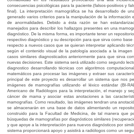
consecuencias psicológicas para la paciente.(falsos-positivos y fal
final). La interpretación mamográfica se ha desarrollado de un
generado varios criterios para la manipulación de la información e
de anormalidades. Debido a ésta razón se han estandarizad
manejados para describir los hallazgos presentes en una mamografí
diagnóstico. De la misma forma, es importante tener un repositor
respectivo diagnóstico y su descripción para que sirva como base
respecto a nuevos casos que se quieran interpretar aplicando té
según el contenido visual de la patología asociada a la imagen
casos similares diagnosticados anteriormente para que sirva co
nuevas decisiones. Este sistema será utilizado como segundo lector 
diagnostico desarrollando técnicas con algoritmos computacio
matemáticos para procesar las imágenes y extraer sus característ
principal de este proyecto es desarrollar un sistema que nos p
imágenes de mamografías utilizando el léxico estándar (BI-RA
Americano de Radiólogos para la interpretación, el manejo y se
cáncer de mama y asociar estas anotaciones a las característi
mamografías. Como resultado, las imágenes tendran una anotación 
se almacenarán en una base de datos alimentando un reposit
construido para la Facultad de Medicina, de tal manera que p
búsquedas de mamografías por diagnósticos similares (recuperac
y que apoye a la interpretación para nuevos diagnósticos por simi
sistema proporcionará apoyo y asistirá a radiólogos como un segu