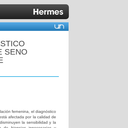
OSTICO
E SENO
E
ación femenina, el diagnóstico
está afectada por la calidad de
disminuyen la sensibilidad y la
ia de biopsias innecesarias y