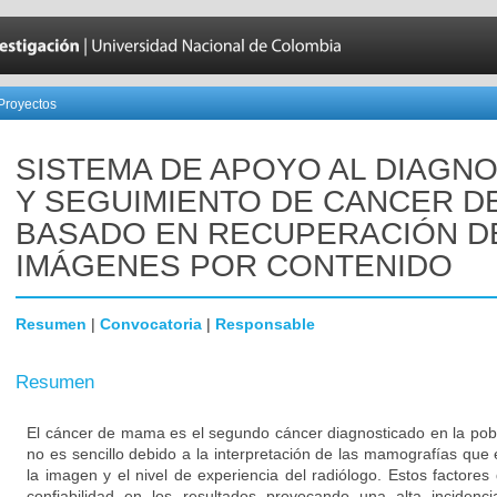
Proyectos
SISTEMA DE APOYO AL DIAGN
Y SEGUIMIENTO DE CANCER D
BASADO EN RECUPERACIÓN D
IMÁGENES POR CONTENIDO
Resumen
|
Convocatoria
|
Responsable
Resumen
El cáncer de mama es el segundo cáncer diagnosticado en la pobl
no es sencillo debido a la interpretación de las mamografías que 
la imagen y el nivel de experiencia del radiólogo. Estos factores 
confiabilidad en los resultados provocando una alta incidenc