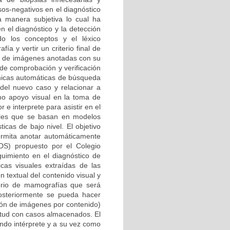
sos-negativos en el diagnóstico
a manera subjetiva lo cual ha
n el diagnóstico y la detección
o los conceptos y el léxico
a y vertir un criterio final de
io de imágenes anotadas con su
 de comprobación y verificación
cnicas automáticas de búsqueda
 del nuevo caso y relacionar a
mo apoyo visual en la toma de
e interprete para asistir en el
nales que se basan en modelos
icas de bajo nivel. El objetivo
ermita anotar automáticamente
DS) propuesto por el Colegio
guimiento en el diagnóstico de
cas visuales extraídas de las
textual del contenido visual y
orio de mamografías que será
osteriormente se pueda hacer
ión de imágenes por contenido)
litud con casos almacenados. El
ndo intérprete y a su vez como