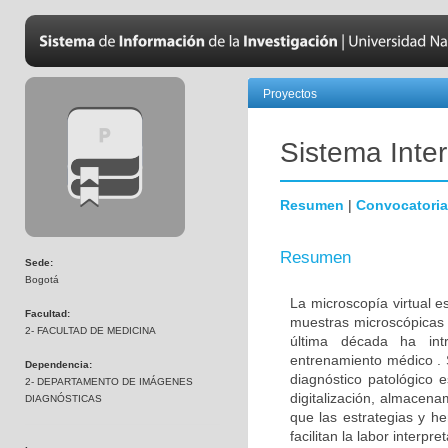
Proyectos
Sistema Inter
Resumen
|
Convocatoria
Resumen
Sede:
Bogotá
La microscopía virtual es
Facultad:
muestras microscópicas e
2- FACULTAD DE MEDICINA
última década ha int
entrenamiento médico . S
Dependencia:
diagnóstico patológico 
2- DEPARTAMENTO DE IMÁGENES
digitalización, almacena
DIAGNÓSTICAS
que las estrategias y h
facilitan la labor interpre