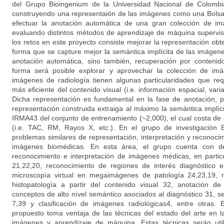
del Grupo Bioingenium de la Universidad Nacional de Colombi
construyendo una representaión de las imágenes como una Bolsa 
efectuar la anotación automática de una gran colección de i
evaluando distintos métodos de aprendizaje de máquina supervi
los retos en este proyecto consiste mejorar la representación ob
forma que se capture mejor la semántica implícita de las imágen
anotación automática, sino también, recuperación por contenid
forma será posible explorar y aprovechar la colección de im
imágenes de radiología tienen algunas particularidades que re
más eficiente del contenido visual (i.e. información espacial, varia
Dicha representación es fundamental en la fase de anotación, p
representación construida extraiga al máximo la semántica implíci
IRMA43 del conjunto de entrenamiento (~2,000), el cual costa de 
(i.e. TAC, RM, Rayos X, etc.). En el grupo de investigación
problemas similares de representación, interpretación y reconoci
imágenes biomédicas. En esta área, el grupo cuenta con des
reconocimiento e interpretación de imágenes médicas, en particu
21,22,20, reconocimiento de regiones de interés diagnóstico 
microscopía virtual en megaimágenes de patología 24,23,19,
histopatología a partir del contenido visual 32, anotación 
conceptos de alto nivel semántico asociados al diagnóstico 31, s
7,39 y clasificación de imágenes radiológicas4, entre otras.
propuesto toma ventaja de las técnicas del estado del arte en 
imágenes y aprendizaje de máquina. Estas técnicas serán util