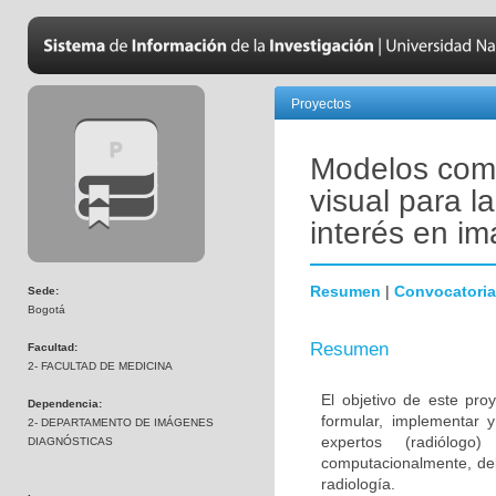
Proyectos
Modelos comp
visual para l
interés en i
Resumen
|
Convocatoria
Sede:
Bogotá
Resumen
Facultad:
2- FACULTAD DE MEDICINA
El objetivo de este proy
Dependencia:
formular, implementar 
2- DEPARTAMENTO DE IMÁGENES
expertos (radiólog
DIAGNÓSTICAS
computacionalmente, de
radiología.