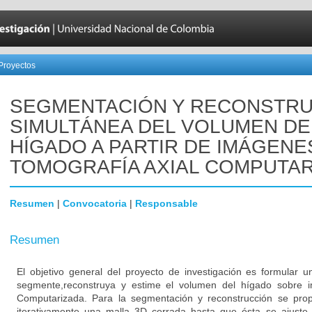
Proyectos
SEGMENTACIÓN Y RECONSTR
SIMULTÁNEA DEL VOLUMEN DE
HÍGADO A PARTIR DE IMÁGENE
TOMOGRAFÍA AXIAL COMPUTA
Resumen
|
Convocatoria
|
Responsable
Resumen
El objetivo general del proyecto de investigación es formular
segmente,reconstruya y estime el volumen del hígado sobre 
Computarizada. Para la segmentación y reconstrucción se pr
iterativamente una malla 3D cerrada hasta que ésta se ajuste a