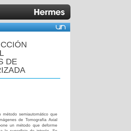
UCCIÓN
L
S DE
RIZADA
 un método semiautomático que
imágenes de Tomografía Axial
opone un método que deforme
 la superficie de interés. Se