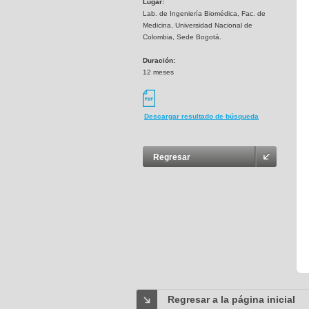
Lugar:
Lab. de Ingeniería Biomédica, Fac. de
Medicina, Universidad Nacional de
Colombia, Sede Bogotá.
Duración:
12 meses
Descargar resultado de búsqueda
Regresar
Regresar a la página inicial